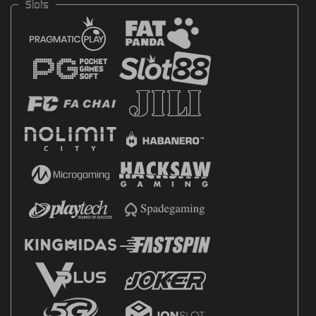
Slots