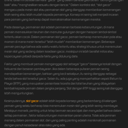
baik" atau "menghasilkan sesuatu dengan lancar." Dalam konteks slot, "slot gacor"
mengacu pada mesin slot atau permainan slot yang dianggap memberikan kemenangan
lebih sering atau lebih mudah kepada pemainnya. Konsep ini sering kali menjadi incaran
para pemain yang berharap dapat memaksimalkan kemenangan mereka.
Pada dasarnya, permainan slot adalah permainan berbasis keberuntungan, di mana
pemain memasukkan taruhan dan memutar gulungan dengan harapan simbol-simbol
tertentu akan cocok. Dalam permainan slot gacor, pemain berharap menemukan pola atau
momen di mana mesin tersebut "lebih mudah" memberikan kemenangan. Beberapa
pemain percaya bahwa ada waktu-waktu tertentu atau strategi khusus untuk menemukan
mesin slot yang sedang dalam keadaan gacor, meskipun ini lebih bersifat mitos atau
kepercayaan pribadi daripada fakta yang didukung data.
Faktor yang membuat pemain menganggap slot sebagai "gacor" biasanya terkait dengan
frekuensi dan besaran pembayaran. Jika dalam beberapa putaran pemain sering
mendapatkan kemenangan, bahkan yang kecil sekalipun, itu sering dianggap sebagai
tanda bahwa slot tersebut gacor. Selain itu, ada juga yang memperhatikan aspek Return to
Player (RTP), yang merupakan persentase teoretis dari total taruhan yang dibayarkan
kembali kepada pemain dalam jangka panjang. Slot dengan RTP tinggi sering kali dianggap
lebih menguntungkan.
Kesimpulannya,
slot gacor
adalah lebih kepada konsep yang berkembang di kalangan
pemain yang selalu berharap bisa menemukan mesin slot yang lebih sering membayar.
Meskipun menarik, penting untuk tetap bermain secara bijak dan menyadari bahwa dalam
setiap permainan , faktor keberuntungan memainkan peran utama. Tidak ada jaminan
menang dalam permainan slot, dan yang paling penting adalah menikmati permainan
dengan penuh kesadaran atas risiko yang ada.