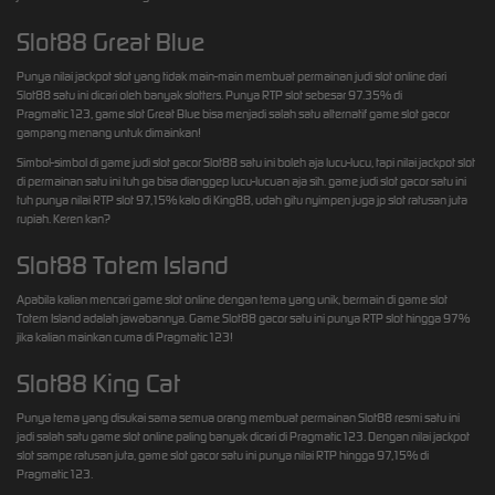
Slot88 Great Blue
Punya nilai jackpot slot yang tidak main-main membuat permainan judi slot online dari
Slot88 satu ini dicari oleh banyak slotters. Punya RTP slot sebesar 97.35% di
Pragmatic123, game slot Great Blue bisa menjadi salah satu alternatif game slot gacor
gampang menang untuk dimainkan!
Simbol-simbol di game judi slot gacor Slot88 satu ini boleh aja lucu-lucu, tapi nilai jackpot slot
di permainan satu ini tuh ga bisa dianggep lucu-lucuan aja sih. game judi slot gacor satu ini
tuh punya nilai RTP slot 97,15% kalo di King88, udah gitu nyimpen juga jp slot ratusan juta
rupiah. Keren kan?
Slot88 Totem Island
Apabila kalian mencari game slot online dengan tema yang unik, bermain di game slot
Totem Island adalah jawabannya. Game Slot88 gacor satu ini punya RTP slot hingga 97%
jika kalian mainkan cuma di Pragmatic123!
Slot88 King Cat
Punya tema yang disukai sama semua orang membuat permainan Slot88 resmi satu ini
jadi salah satu game slot online paling banyak dicari di Pragmatic123. Dengan nilai jackpot
slot sampe ratusan juta, game slot gacor satu ini punya nilai RTP hingga 97,15% di
Pragmatic123.