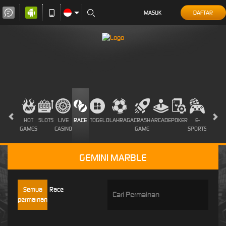
MASUK
DAFTAR
HOT
SLOTS
LIVE
RACE
TOGEL
OLAHRAGA
CRASH
ARCADE
POKER
E-
PROMO
GAMES
CASINO
GAME
SPORTS
GEMINI MARBLE
Semua
Race
permainan