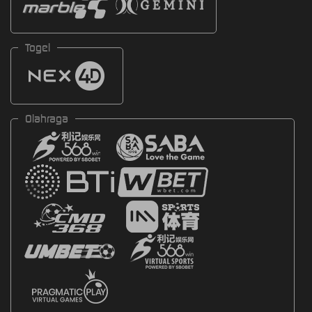
Togel
Olahraga