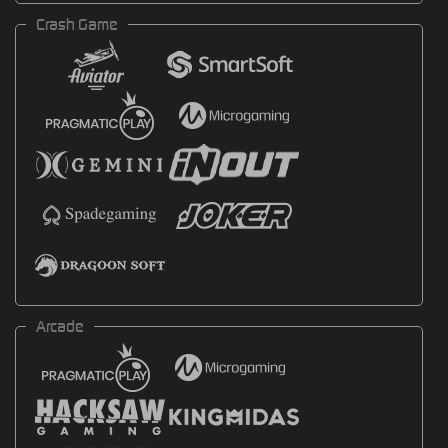
Crash Game
Arcade