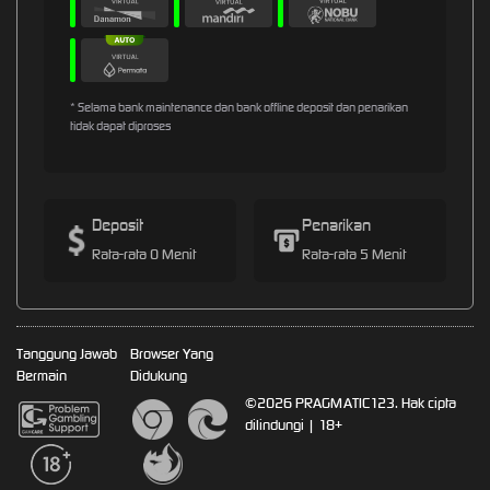
* Selama bank maintenance dan bank offline deposit dan penarikan
tidak dapat diproses
Deposit
Penarikan
Rata-rata 0 Menit
Rata-rata 5 Menit
Tanggung Jawab
Browser Yang
Bermain
Didukung
©2026 PRAGMATIC123. Hak cipta
dilindungi | 18+