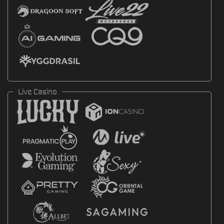
Live Casino