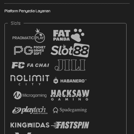
Platform Penyedia Layanan
Slots