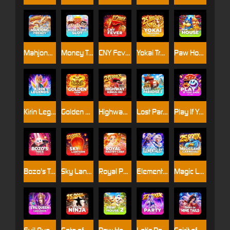
Mahjong Frenzy : Tiles of Fortunes
Money Tree Slot
CNY Fever
Yokai Treasure
Paw House
Kirin Legends
Golden Lion
Highway Kings HD
Lost Paradise 2
Play If You Dare
Bozo's Trick
Sky Lantern
Royal Pastry Chef
Elementalist
Magic Lamp Carnival