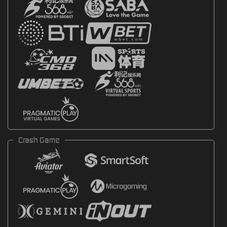
Crash Game