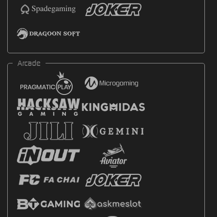
Arcade