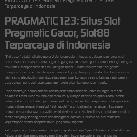
PRAGMATIC123: Situs Slot Pragmatic Gacor, Slot88
Terpercaya di Indonesia
PRAGMATIC123: Situs Slot
Pragmatic Gacor, Slot88
Terpercaya di Indonesia
"Slot gacor" adalah istilah populer di dunia perjudian, khususnya dalam permainan slot
online. Istilah ini berasal dari kata "gacor" yang dalam bahasa gaul berarti "berfungsi dengan
baik" atau "menghasilkan sesuatu dengan lancar." Dalam konteks slot, "slot gacor"
mengacu pada mesin slot atau permainan slot yang dianggap memberikan kemenangan
lebih sering atau lebih mudah kepada pemainnya. Konsep ini sering kali menjadi incaran
para pemain yang berharap dapat memaksimalkan kemenangan mereka.
Pada dasarnya, permainan slot adalah permainan berbasis keberuntungan, di mana
pemain memasukkan taruhan dan memutar gulungan dengan harapan simbol-simbol
tertentu akan cocok. Dalam permainan slot gacor, pemain berharap menemukan pola atau
momen di mana mesin tersebut "lebih mudah" memberikan kemenangan. Beberapa
pemain percaya bahwa ada waktu-waktu tertentu atau strategi khusus untuk menemukan
mesin slot yang sedang dalam keadaan gacor, meskipun ini lebih bersifat mitos atau
kepercayaan pribadi daripada fakta yang didukung data.
Faktor yang membuat pemain menganggap slot sebagai "gacor" biasanya terkait dengan
frekuensi dan besaran pembayaran. Jika dalam beberapa putaran pemain sering