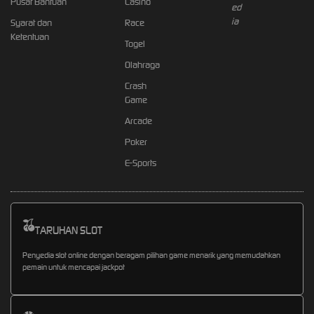
Pusat Bantuan
Casino
Syarat dan
Race
Ketentuan
Togel
Olahraga
Crash
Game
Arcade
Poker
E-Sports
TARUHAN SLOT
Penyedia slot online dengan beragam pilihan game menarik yang memudahkan
pemain untuk mencapai jackpot