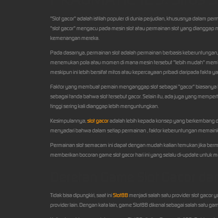
"Slot gacor" adalah istilah populer di dunia perjudian, khususnya dalam perm
"slot gacor" mengacu pada mesin slot atau permainan slot yang dianggap
kemenangan mereka.
Pada dasarnya, permainan slot adalah permainan berbasis keberuntungan
menemukan pola atau momen di mana mesin tersebut "lebih mudah" membe
meskipun ini lebih bersifat mitos atau kepercayaan pribadi daripada fakta y
Faktor yang membuat pemain menganggap slot sebagai "gacor" biasanya te
sebagai tanda bahwa slot tersebut gacor. Selain itu, ada juga yang mempe
tinggi sering kali dianggap lebih menguntungkan.
Kesimpulannya,
slot gacor
adalah lebih kepada konsep yang berkembang di
menyadari bahwa dalam setiap permainan , faktor keberuntungan memainka
Permainan slot semacam ini dapat dengan mudah kalian temukan jika berma
memberikan bocoran game slot gacor hari ini yang selalu di-update untu
Deretan Game Slot Gacor dari
Tidak bisa dipungkiri, saat ini
Slot88
menjadi salah satu provider slot gacor 
provider lain. Dengan kata lain, game Slot88 dikenal sebagai salah satu game