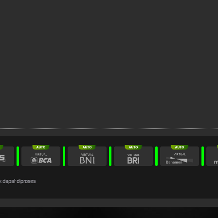
k dapat diproses