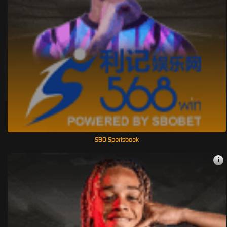
SBO Sportsbook
i