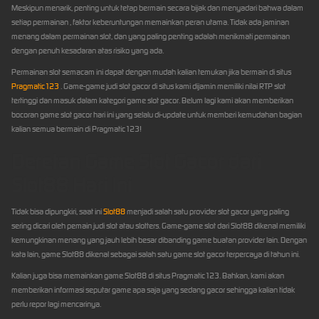
Meskipun menarik, penting untuk tetap bermain secara bijak dan menyadari bahwa dalam
setiap permainan , faktor keberuntungan memainkan peran utama. Tidak ada jaminan
menang dalam permainan slot, dan yang paling penting adalah menikmati permainan
dengan penuh kesadaran atas risiko yang ada.
Permainan slot semacam ini dapat dengan mudah kalian temukan jika bermain di situs
Pragmatic123
. Game-game judi slot gacor di situs kami dijamin memiliki nilai RTP slot
tertinggi dan masuk dalam kategori game slot gacor. Belum lagi kami akan memberikan
bocoran game slot gacor hari ini yang selalu di-update untuk memberi kemudahan bagian
kalian semua bermain di Pragmatic123!
Deretan Game Slot Gacor dari
Slot88 Hari Ini
Tidak bisa dipungkiri, saat ini
Slot88
menjadi salah satu provider slot gacor yang paling
sering dicari oleh pemain judi slot atau slotters. Game-game slot dari Slot88 dikenal memiliki
kemungkinan menang yang jauh lebih besar dibanding game buatan provider lain. Dengan
kata lain, game Slot88 dikenal sebagai salah satu game slot gacor terpercaya di tahun ini.
Kalian juga bisa memainkan game Slot88 di situs Pragmatic123. Bahkan, kami akan
memberikan informasi seputar game apa saja yang sedang gacor sehingga kalian tidak
perlu repor lagi mencarinya.