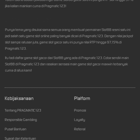
jika kalian mainkan cuma di Pragmatic123!
Slot88 King Cat
Punya tema yang disukai sama semua orang membuat permainan Slot88 resmi satu ini
jadi salah satu game slot online paling banyak dicari di Pragmatic123. Dengan nilai jackpot
slot sampe ratusan juta, game slot gacor satu ini punya nilai RTP hingga 97,15% di
Pragmatic123.
Itu tadi daftar game slot gacor dari Slot88 yang ada di Pragmatic123. Coba sendiri main
Slot88 di Pragmatic123 dan rasakan sensasi main game slot gacor maxwin terbanyak
cuma di situs kami!
Kebijaksanaan
Platform
Tentang PRAGMATIC123
Promosi
Responsible Gambling
Loyalty
Pusat Bantuan
Referral
Syarat dan Ketentuan